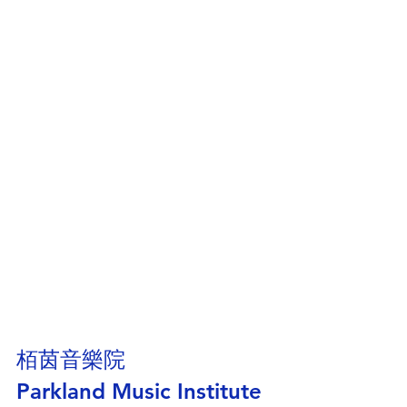
栢茵音樂院
Parkland Music Institute 