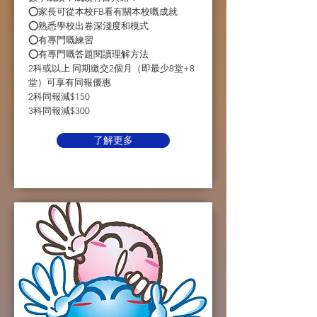
⭕️家長可從本校FB看有關本校嘅成就
⭕️熟悉學校出卷深淺度和模式
⭕️有專門嘅練習
⭕️有專門嘅答題閱讀理解方法
2科或以上 同期繳交2個月（即最少8堂+8
堂）可享有同報優惠
2科同報減$150
3科同報減$300
了解更多