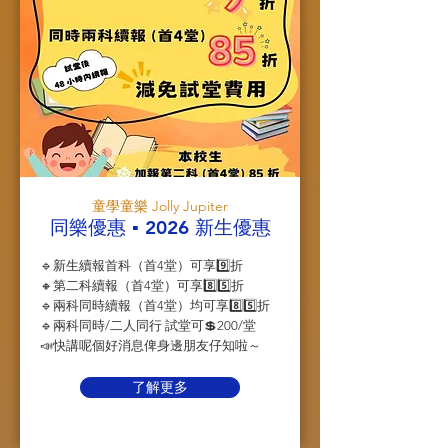
童學童樂 Jolly Jupiter
同樂優惠 ▪️ 2026 新生優惠
🔹新生續報首科（首4堂）可享9️⃣折
🔸第二科續報（首4堂）可享8️⃣5️⃣折
🔹兩科同時續報（首4堂）均可享8️⃣5️⃣折
🔹兩科同時/二人同行 試堂可💲200/堂
📣快講呢個好消息俾身邊朋友仔知啦～
了解更多