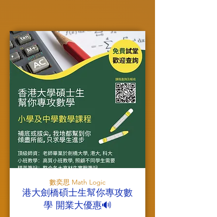
數奕思 Math Logic
港大劍橋碩士生幫你專攻數
學 開業大優惠🔊