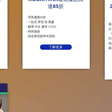
達85折
- 早鳥優惠85折
- 一站式 學習 與 興趣
暑
- 數學 中文 畫班 STEM
正
- 時間連接
「
- 預先學習新學年課程
打
或
了解更多
最