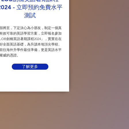
2024 - 立即預約免費水平
測試
假將至，下定決心為小朋友，制定一個真
有效可靠的英語學習方案，立即報名參加
LOB劍橋英語暑期課程2024」，實實在在
好全面英語基礎，為升讀本地頂尖學校、
前往海外升學作最佳準備，更是英語水平
權威的憑證。
了解更多