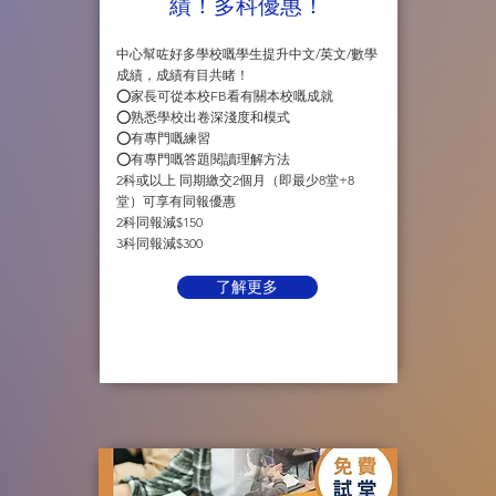
績！多科優惠！
中心幫咗好多學校嘅學生提升中文/英文/數學
成績，成績有目共睹！
⭕️家長可從本校FB看有關本校嘅成就
⭕️熟悉學校出卷深淺度和模式
⭕️有專門嘅練習
⭕️有專門嘅答題閱讀理解方法
2科或以上 同期繳交2個月（即最少8堂+8
堂）可享有同報優惠
2科同報減$150
3科同報減$300
了解更多