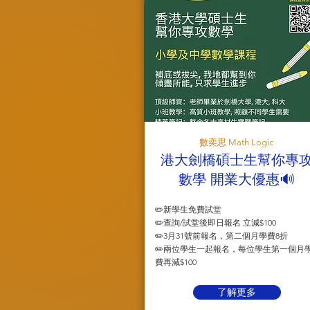
數奕思 Math Logic
港大劍橋碩士生幫你專
數學 開業大優惠🔊
✏️新學生免費試堂
✏️查詢/試堂後即日報名 立減$100
✏️3月31號前報名，第二個月學費8折
✏️兩位學生一起報名，每位學生第一個月
費再減$100
了解更多